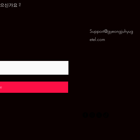
있으신가요 ?
Support@gyeongjuhyug
etel.com
e